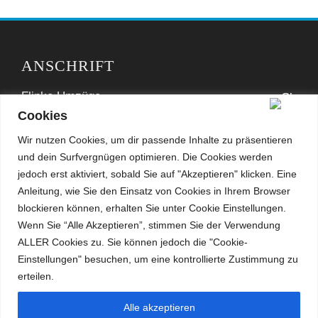
ANSCHRIFT
Flinke Umzüge
Cookies
Poggenpohl 4
32758 Detmold
Wir nutzen Cookies, um dir passende Inhalte zu präsentieren
und dein Surfvergnügen optimieren. Die Cookies werden
Tel: 05231-5004447
jedoch erst aktiviert, sobald Sie auf "Akzeptieren" klicken. Eine
Anleitung, wie Sie den Einsatz von Cookies in Ihrem Browser
Email: info@flinke-umzuege.de
blockieren können, erhalten Sie unter Cookie Einstellungen.
Wenn Sie “Alle Akzeptieren”, stimmen Sie der Verwendung
WICHTIGE LINKS
ALLER Cookies zu. Sie können jedoch die "Cookie-
Einstellungen" besuchen, um eine kontrollierte Zustimmung zu
Impressum
erteilen.
Datenschutz
Alle akzeptieren
AGB